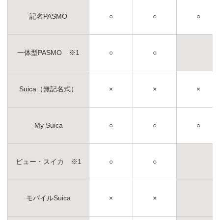
記名PASMO
○
○
○
一体型PASMO ※1
○
○
Suica（無記名式）
×
×
×
My Suica
○
○
○
ビュー・スイカ ※1
○
○
モバイルSuica
×
×