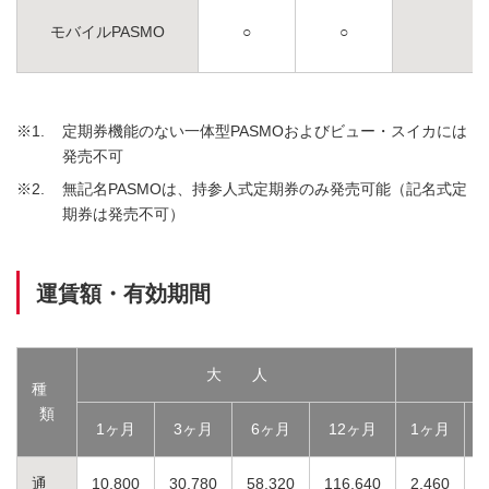
モバイルPASMO
○
○
※1
定期券機能のない一体型PASMOおよびビュー・スイカには
発売不可
※2
無記名PASMOは、持参人式定期券のみ発売可能（記名式定
期券は発売不可）
運賃額・有効期間
大 人
種
類
1ヶ月
3ヶ月
6ヶ月
12ヶ月
1ヶ月
通
10,800
30,780
58,320
116,640
2,460
7