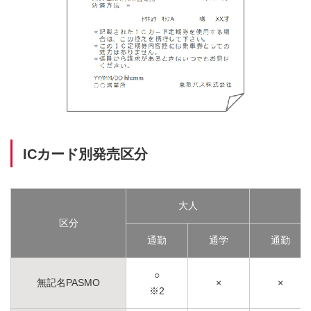
ICカード別発売区分
大人
区分
通勤
通学
通勤
○
無記名PASMO
×
×
※2