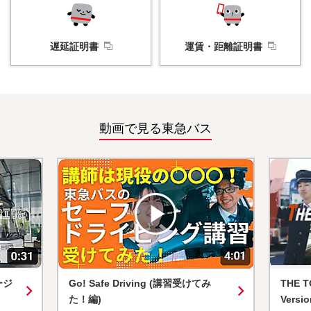
遅延証明書
運賃・
距離証明書
動画で見る東急バス
Go! Safe Driving (講習受けてみ
THE TOKYU
た！編)
Version)