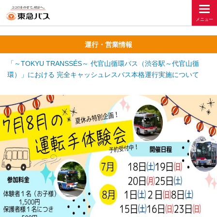
運行・営業情報
「～TOKYU TRANSSÉS～ 代官山循環バス（渋谷駅～代官山循
環）」における 完全キャッシュレスバス本格運行実施について