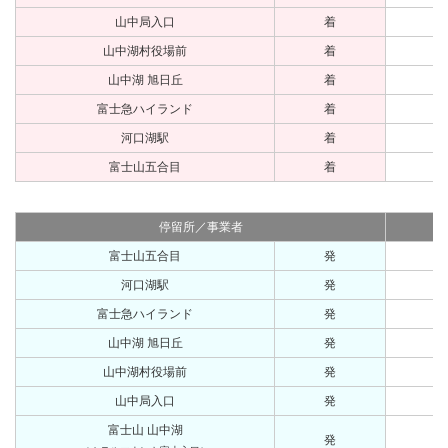
山中局入口
着
山中湖村役場前
着
山中湖 旭日丘
着
富士急ハイランド
着
河口湖駅
着
富士山五合目
着
停留所／事業者
富士山五合目
発
河口湖駅
発
富士急ハイランド
発
山中湖 旭日丘
発
山中湖村役場前
発
山中局入口
発
富士山 山中湖
発