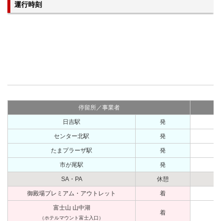
運行時刻
停留所／事業者
日吉駅
発
センター北駅
発
たまプラーザ駅
発
市が尾駅
発
SA・PA
休憩
御殿場プレミアム・アウトレット
着
富士山 山中湖
着
（ホテルマウント富士入口）