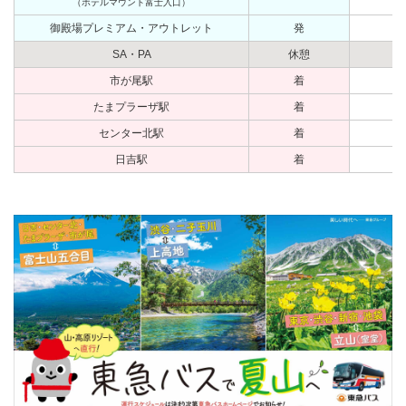
（ホテルマウント富士入口）
御殿場プレミアム・アウトレット
発
SA・PA
休憩
市が尾駅
着
たまプラーザ駅
着
センター北駅
着
日吉駅
着