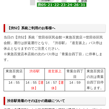
【渋52】系統ご利用のお客様へ
当日の【渋52】系統「世田谷区民会館⇒東急百貨店⇒世田谷区民
会館」運行は折返運行となり、『渋谷駅』『道玄坂上』バス停は
休止となりますのでご注意ください。
※東急百貨店本店前の次のバス停は「青葉台四丁目」に停車しま
す。
東急百貨店
渋谷駅
道玄坂上
青葉台四丁
東急百貨店
発
目
の次は青葉
台四丁目停
14：55
14：55
【運
14：57
【運
14：59
車します。
休】
休】
渋谷駅発着のそのほかの路線について