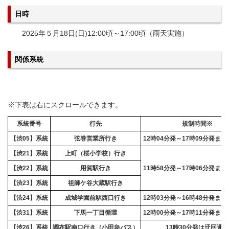
日時
2025年５月18日(日)12:00頃～17:00頃（雨天実施）
関係系統
※下表は右にスクロールできます。
系統番号
行先
規制時間※
【渋05】系統
弦巻営業所行き
12時04分発～17時09分発ま
【渋21】系統
上町（桜小学校）行き
【渋22】系統
用賀駅行き
11時58分発～17時06分発ま
【渋23】系統
祖師ケ谷大蔵駅行き
【渋24】系統
成城学園前駅西口行き
12時03分発～16時48分発ま
【渋31】系統
下馬一丁目循環
12時00分発～17時11分発ま
【渋26】系統
調布駅南口行き（小田急バス）
13時30分発は迂回運行