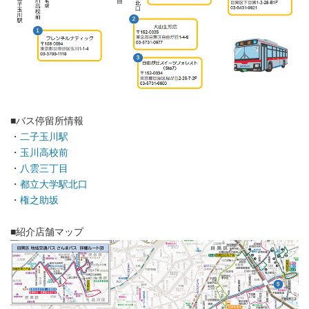
■バス停留所情報
・
二子玉川駅
・
玉川高校前
・
八雲三丁目
・
都立大学駅北口
・
権之助坂
■紹介店舗マップ