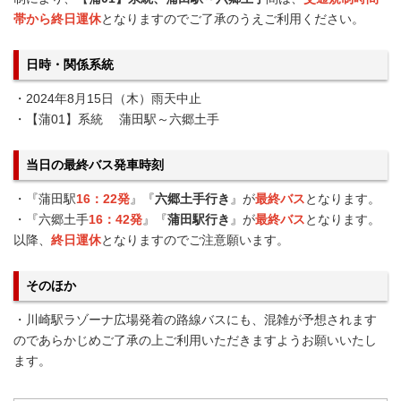
帯から終日運休
となりますのでご了承のうえご利用ください。
日時・関係系統
・2024年8月15日（木）雨天中止
・【蒲01】系統 蒲田駅～六郷土手
当日の最終バス発車時刻
・『蒲田駅
16：22発
』『
六郷土手行き
』が
最終バス
となります。
・『六郷土手
16：42発
』『
蒲田駅行き
』が
最終バス
となります。
以降、
終日
運休
となりますのでご注意願います。
そのほか
・川崎駅ラゾーナ広場発着の路線バスにも、混雑が予想されます
のであらかじめご了承の上ご利用いただきますようお願いいたし
ます。