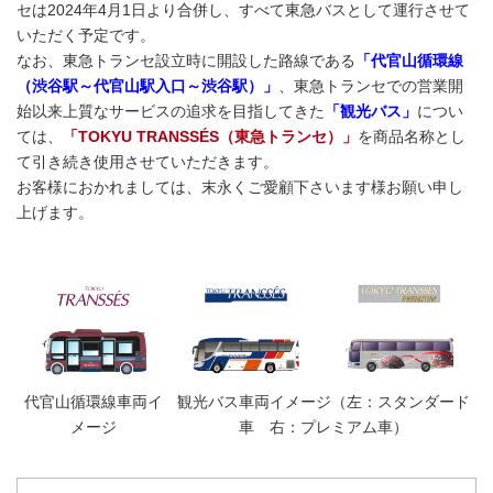
セは2024年4月1日より合併し、すべて東急バスとして運行させて
いただく予定です。
なお、東急トランセ設立時に開設した路線である
「代官山循環線
（渋谷駅～代官山駅入口～渋谷駅）」
、東急トランセでの営業開
始以来上質なサービスの追求を目指してきた
「観光バス」
につい
ては、
「TOKYU TRANSSÉS（東急トランセ）」
を商品名称とし
て引き続き使用させていただきます。
お客様におかれましては、末永くご愛顧下さいます様お願い申し
上げます。
代官山循環線車両イ
観光バス車両イメージ（左：スタンダード
メージ
車 右：プレミアム車）