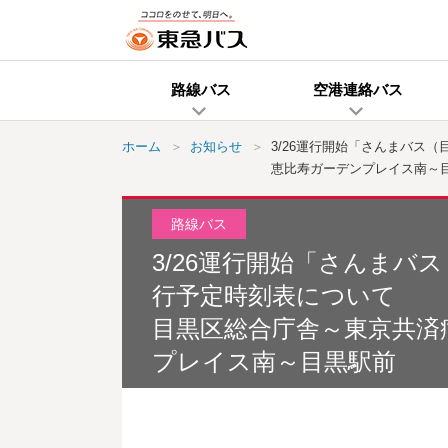
路線バス
空港連絡バス
ホーム
お知らせ
3/26運行開始「さんまバス
恵比寿ガーデンプレイス南～
路線バス
3/26運行開始「さんまバ
行予定時刻表について
目黒区総合庁舎～東京共済
プレイス南～目黒駅前