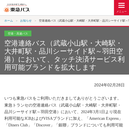
ホーム
お知らせ
空港連絡バス（武蔵小山駅・大崎駅・大井町駅・品川シーサイド駅～
空港・高速バス
空港連絡バス（武蔵小山駅・大崎駅・
大井町駅・品川シーサイド駅～羽田空
港）において、タッチ決済サービス利
用可能ブランドを拡大します
2024年02月28日
いつも東急バスをご利用いただきましてありがとうございます。
東急トランセの空港連絡バス（武蔵小山駅・大崎駅・大井町駅・
品川シーサイド駅～羽田空港）において、
2024
年
3
月
1
日より現在
利用可能な
JCB
および
VISA
ブランドに加え、「
American Express
」
「
Diners Club
」「
Discover
」「銀聯」ブランドについても利用可能