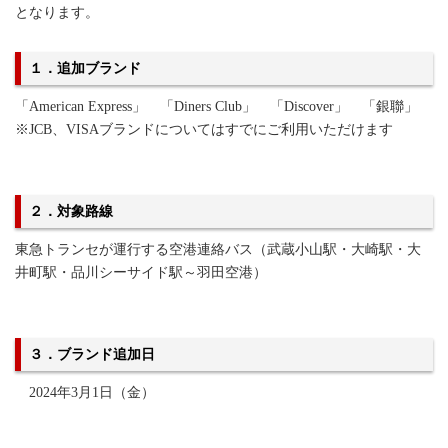
となります。
１．追加ブランド
「
American Express
」 「
Diners Club
」 「
Discover
」 「銀聯」
※
JCB
、
VISA
ブランドについてはすでにご利用いただけます
２．対象路線
東急トランセが運行する空港連絡バス（武蔵小山駅・大崎駅・大
井町駅・品川シーサイド駅～羽田空港）
３．ブランド追加日
2024
年
3
月
1
日（金）