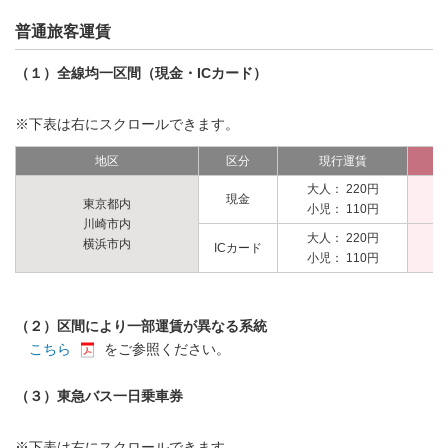
普通旅客運賃
（１）全線均一区間（現金・ICカード）
※下表は右にスクロールできます。
地区
区分
現行運賃
大人： 220円
大
現金
東京都内
小児： 110円
小
川崎市内
大人： 220円
大
横浜市内
ICカード
小児： 110円
小
（２）区間により一部運賃が異なる系統
こちら
をご参照ください。
（３）東急バス一日乗車券
※下表は右にスクロールできます。