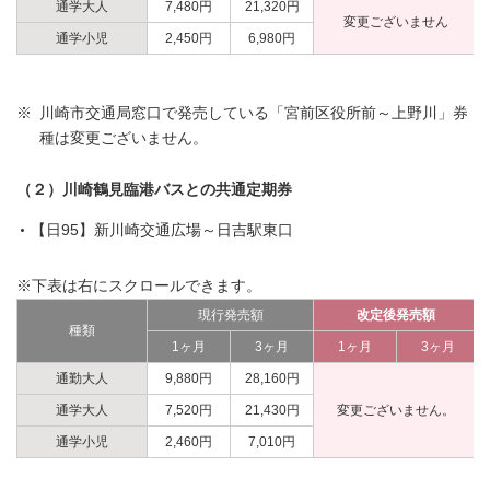
通学大人
7,480円
21,320円
変更ございません
通学小児
2,450円
6,980円
※
川崎市交通局窓口で発売している「宮前区役所前～上野川」券
種は変更ございません。
（２）川崎鶴見臨港バスとの共通定期券
【日95】新川崎交通広場～日吉駅東口
※下表は右にスクロールできます。
現行発売額
改定後発売額
種類
1ヶ月
3ヶ月
1ヶ月
3ヶ月
通勤大人
9,880円
28,160円
通学大人
7,520円
21,430円
変更ございません。
通学小児
2,460円
7,010円