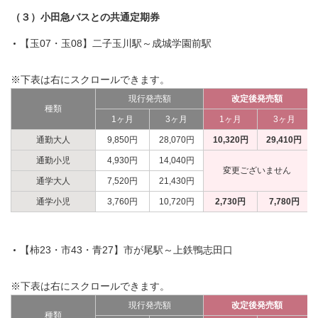
（３）小田急バスとの共通定期券
【玉07・玉08】二子玉川駅～成城学園前駅
※下表は右にスクロールできます。
現行発売額
改定後発売額
種類
1ヶ月
3ヶ月
1ヶ月
3ヶ月
通勤大人
9,850円
28,070円
10,320円
29,410円
通勤小児
4,930円
14,040円
変更ございません
通学大人
7,520円
21,430円
通学小児
3,760円
10,720円
2,730円
7,780円
【柿23・市43・青27】市が尾駅～上鉄鴨志田口
※下表は右にスクロールできます。
現行発売額
改定後発売額
種類