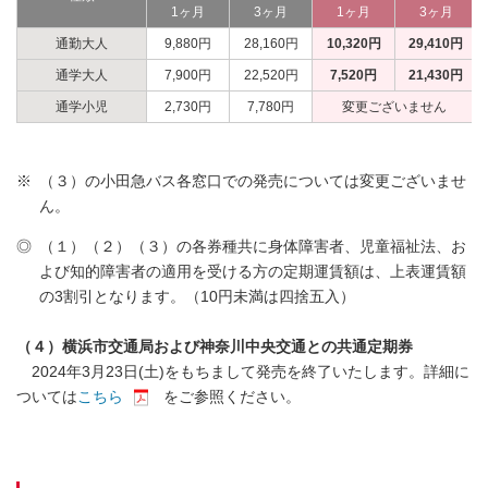
1ヶ月
3ヶ月
1ヶ月
3ヶ月
通勤大人
9,880円
28,160円
10,320円
29,410円
通学大人
7,900円
22,520円
7,520円
21,430円
通学小児
2,730円
7,780円
変更ございません
※
（３）の小田急バス各窓口での発売については変更ございませ
ん。
◎
（１）（２）（３）の各券種共に身体障害者、児童福祉法、お
よび知的障害者の適用を受ける方の定期運賃額は、上表運賃額
の3割引となります。（10円未満は四捨五入）
（４）横浜市交通局および神奈川中央交通との共通定期券
2024年3月23日(土)をもちまして発売を終了いたします。詳細に
ついては
こちら
をご参照ください。