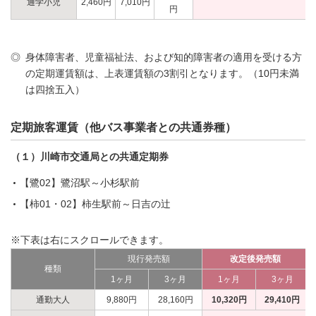
通学小児
2,460円
7,010円
円
◎
身体障害者、児童福祉法、および知的障害者の適用を受ける方
の定期運賃額は、上表運賃額の3割引となります。（10円未満
は四捨五入）
定期旅客運賃（他バス事業者との共通券種）
（１）川崎市交通局との共通定期券
【鷺02】鷺沼駅～小杉駅前
【柿01・02】柿生駅前～日吉の辻
※下表は右にスクロールできます。
現行発売額
改定後発売額
種類
1ヶ月
3ヶ月
1ヶ月
3ヶ月
通勤大人
9,880円
28,160円
10,320円
29,410円