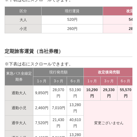
区分
現行運賃
改定
520円
540
大人
小児
260円
280
定期旅客運賃（当社券種）
※下表は右にスクロールできます。
現行発売額
改定後発売額
東急バス全線定
期券
1ヶ月
3ヶ月
6ヶ月
1ヶ月
3ヶ月
6ヶ月
28,070
53,190
10,290
29,330
55,570
通勤大人
9,850円
円
円
円
円
円
13,280
通勤小児
2,460円
7,010円
円
21,430
40,610
通学大人
7,520円
変更ございません
円
円
13,280