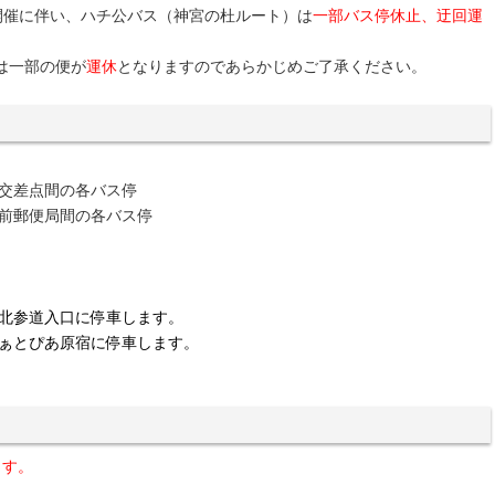
開催に伴い、ハチ公バス（神宮の杜ルート）は
一部バス停休止、迂回運
ス)は一部の便が
運休
となりますのであらかじめご了承ください。
交差点間の各バス停
前郵便局間の各バス停
北参道入口に停車します。
ぁとぴあ原宿に停車します。
ます。