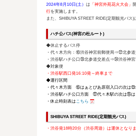
2024年8月10日(土）
は
「神宮外苑花火大会」
行
を実施します。
また、SHIBUYA STREET RIDE(定期観光バ
ハチ公バス(神宮の杜ルート)
◆休止するバス停
・代々木方向：⑯渋谷神宮前郵便局⇒㉒北参道
・渋谷駅ハチ公口㉘北参道交差点⇒㉞渋谷神宮
◆対象便
・渋谷駅西口発16:10発～終車まで
◆運行区間
・代々木方面 ⑮はぁとぴあ原宿入口の次は㉓
・渋谷駅ハチ公口方面 ㉗代々木駅の次は㉟は
・休止時刻表は
こちら
SHIBUYA STREET RIDE(定期観光バス)
・渋谷発18時20分（渋谷周遊）は運休となり