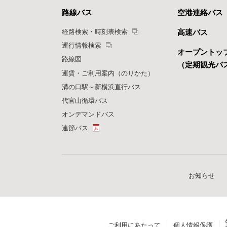
路線バス
空港連絡バス
経路検索・時刻表検索
高速バス
運行情報検索
オープントッ
路線図
（定期観光バ
運賃・ご利用案内（のりかた）
溝の口駅～新横浜直行バス
代官山循環バス
オンデマンドバス
連節バス
お知らせ
ご利用にあたって
個人情報保護