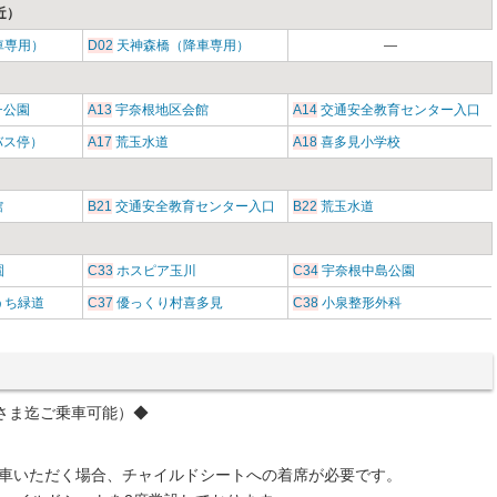
近）
車専用）
D02
天神森橋（降車専用）
―
チ公園
A13
宇奈根地区会館
A14
交通安全教育センター入口
バス停）
A17
荒玉水道
A18
喜多見小学校
館
B21
交通安全教育センター入口
B22
荒玉水道
園
C33
ホスピア玉川
C34
宇奈根中島公園
うち緑道
C37
優っくり村喜多見
C38
小泉整形外科
さま迄ご乗車可能）◆
車いただく場合、チャイルドシートへの着席が必要です。