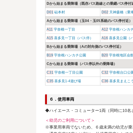
Dから始まる乗降場（既存バス路線との乗継バス停付
D01
砧本村
D02
天神森橋（乗
Aから始まる乗降場（玉04・玉05系統のバス停付近）
A11
宇奈根一丁目
A12
宇奈根ハンカ
A15
喜多見一丁目（バス停）
A16
喜多見公園（
Bから始まる乗降場（Aの対向側のバス停付近）
B19
宇奈根ハンカチ公園
B20
宇奈根地区会
Cから始まる乗降場（バス停以外の乗降場）
C31
宇奈根一丁目公園
C32
宇奈根台口公
C35
喜多見1-4遊び場
C36
喜多見まえこ
６．使用車両
◆ハイエース・コミューター1両（同時に10名
＜幼児のご利用について＞
※事業用車両でないため、６歳未満の幼児が乗