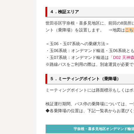
４．検証エリア
世田谷区宇奈根・喜多見地区に、前回の8箇所に
ント（乗降場）を設置します。 ⇒地図は
こち
＜玉06・玉07系統への乗継方法＞
・玉06系統：オンデマンド輸送・玉06系統と
・玉07系統：オンデマンド輸送は
「D02 天神
※路線バスをご利用の際は、別途運賃が必要で
５．ミーティングポイント（乗降場）
ミーティングポイントには路面標示もしくはポ
検証運行期間、バス停の乗降場については、一
◆各乗降場の位置は、下記一覧表からお選びくださ
宇奈根・喜多見地区オンデマンド輸