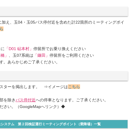
加え、玉04・玉05バス停付近を含めた計22箇所のミーティングポイ
ら
もに
「D01 砧本村」
停留所でお乗り換えください
森橋」
、玉07系統は
「鎌田」
停留所をご利用ください
す。あらかじめご了承ください。
スターを掲出します。 ⇒イメージは
こちら
部を除き
バス停付近
への停車となります。ご了承ください。
い。（GoogleMapへリンク）◆
送システム 第２回検証運行ミーティングポイント（乗降場）一覧