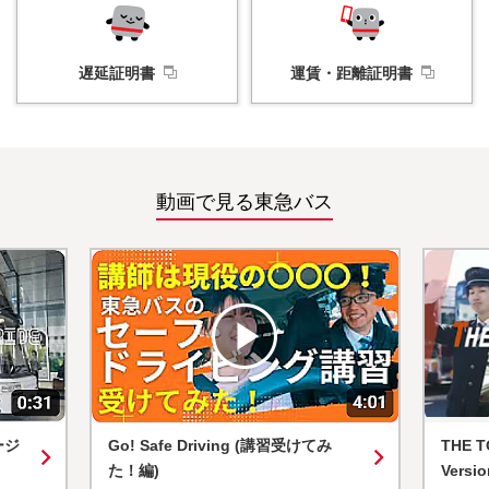
遅延証明書
運賃・
距離証明書
動画で見る東急バス
iving (講習受けてみ
THE TOKYU BUS PRIDE(Full
Version)