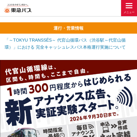
運行・営業情報
「～TOKYU TRANSSÉS～ 代官山循環バス（渋谷駅～代官山循
環）」における 完全キャッシュレスバス本格運行実施について