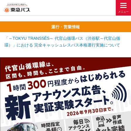
運行・営業情報
「～TOKYU TRANSSÉS～ 代官山循環バス（渋谷駅～代官山循
環）」における 完全キャッシュレスバス本格運行実施について