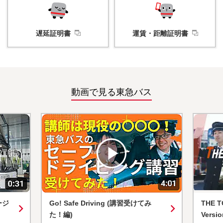
遅延証明書
運賃・
距離証明書
動画で見る東急バス
ージ
Go! Safe Driving (講習受けてみ
THE T
た！編)
Versio