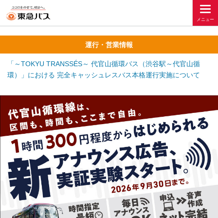
運行・営業情報
「～TOKYU TRANSSÉS～ 代官山循環バス（渋谷駅～代官山循
環）」における 完全キャッシュレスバス本格運行実施について