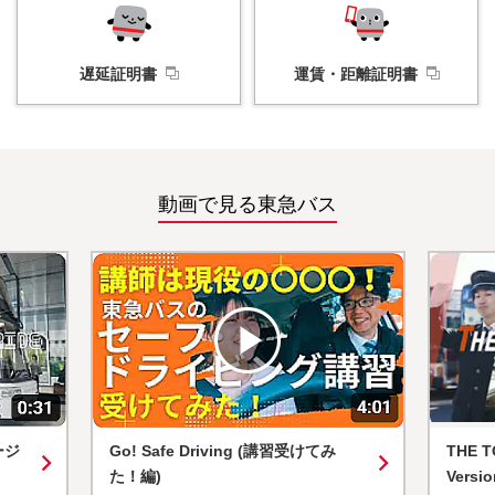
遅延証明書
運賃・
距離証明書
動画で見る東急バス
ージ
Go! Safe Driving (講習受けてみ
THE T
た！編)
Versio