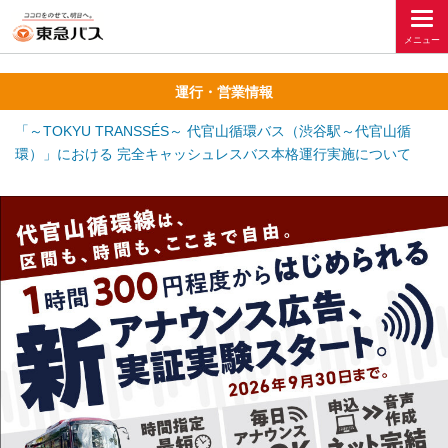
運行・営業情報
「～TOKYU TRANSSÉS～ 代官山循環バス（渋谷駅～代官山循
環）」における 完全キャッシュレスバス本格運行実施について