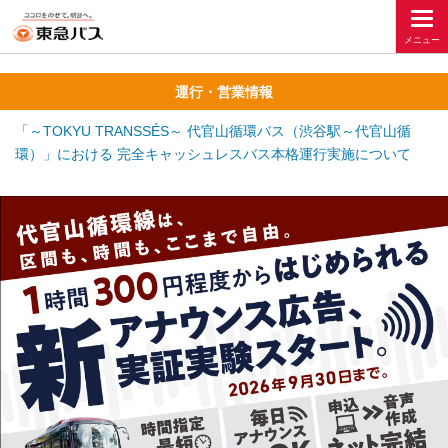
運行・営業情報
「～TOKYU TRANSSÉS～ 代官山循環バス（渋谷駅～代官山循
環）」における 完全キャッシュレスバス本格運行実施について