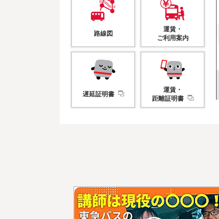
運賃・
路線図
ご利用案内
運賃・
遅延証明書
距離証明書