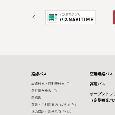
路線バス
空港連絡バス
経路検索・時刻表検索
高速バス
運行情報検索
オープントッ
路線図
（定期観光バ
運賃・ご利用案内（のりかた）
溝の口駅～新横浜直行バス