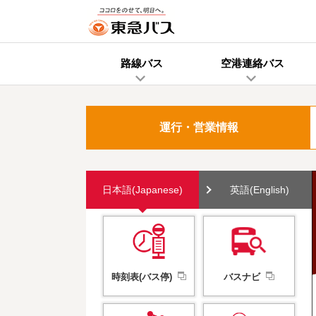
路線バス
空港連絡バス
運行・営業情報
日本語(Japanese)
英語(English)
時刻表(バス停)
バスナビ