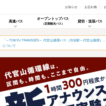
お知らせ
お忘れ物
オープントップバス
高速バス
貸切・送迎バス
（定期観光バス）
「～TOKYU TRANSSÉS～ 代官山循環バス（渋谷駅～代官山循環
について