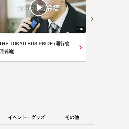
THE TOKYU BUS PRIDE (整備士
【東急バスCM】C
編)
運転士篇
イベント・グッズ
その他