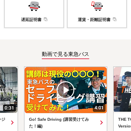
遅延証明書
運賃・
距離証明書
動画で見る東急バス
ving (講習受けてみ
THE TOKYU BUS PRIDE(Full
Version)