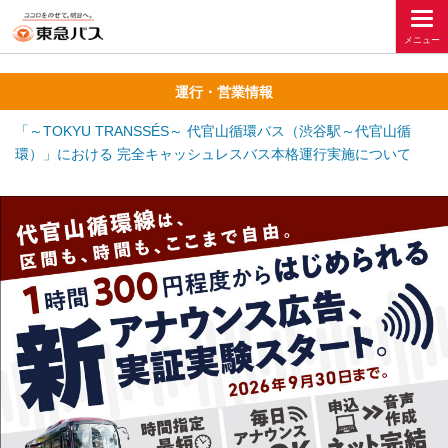
運行・営業情報
「～TOKYU TRANSSÉS～ 代官山循環バス（渋谷駅～代官山循
環）」における 完全キャッシュレスバス本格運行実施について